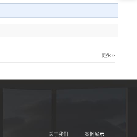
更多>>
关于我们
案例展示