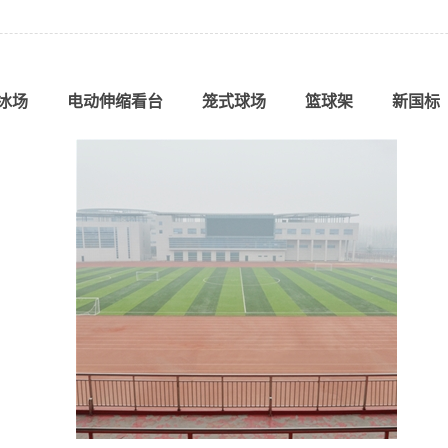
冰场
电动伸缩看台
笼式球场
篮球架
新国标