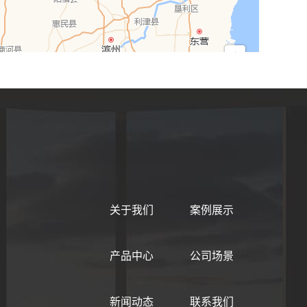
关于我们
案例展示
产品中心
公司场景
新闻动态
联系我们